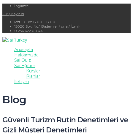
İngilizce
Giriş
Kayıt ol
Pzt - Cum 8.00 - 18.00
15020 Sok. No:1 Bademler / urla / İzmir
0 256 622 00 44
Anasayfa
Hakkımızda
Sai Quiz
Sai Eğitim
Kurslar
Planlar
İletişim
Blog
Güvenli Turizm Rutin Denetimleri ve
Gizli Müşteri Denetimleri