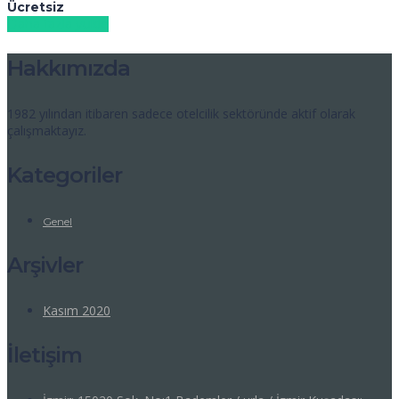
Ücretsiz
Daha fazla yükle
Hakkımızda
1982 yılından itibaren sadece otelcilik sektöründe aktif olarak
çalışmaktayız.
Kategoriler
Genel
Arşivler
Kasım 2020
İletişim