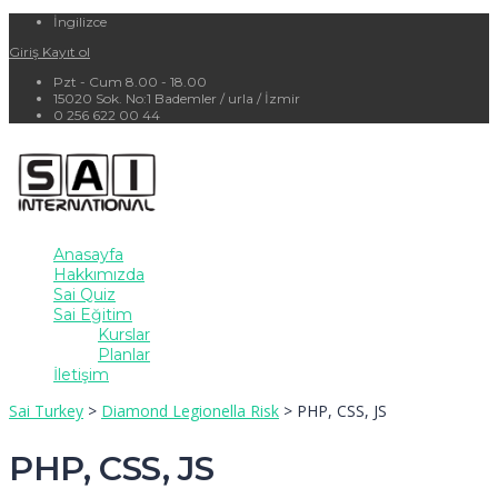
İngilizce
Giriş
Kayıt ol
Pzt - Cum 8.00 - 18.00
15020 Sok. No:1 Bademler / urla / İzmir
0 256 622 00 44
Anasayfa
Hakkımızda
Sai Quiz
Sai Eğitim
Kurslar
Planlar
İletişim
Sai Turkey
>
Diamond Legionella Risk
>
PHP, CSS, JS
PHP, CSS, JS