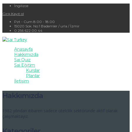
İngilizce
Giriş
Kayıt ol
Pzt - Cum 8.00 - 18.00
15020 Sok. No:1 Bademler / urla / İzmir
0 256 622 00 44
Anasayfa
Hakkımızda
Sai Quiz
Sai Eğitim
Kurslar
Planlar
İletişim
Hakkımızda
1982 yılından itibaren sadece otelcilik sektöründe aktif olarak
çalışmaktayız.
Kategoriler