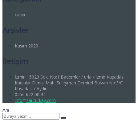
Genel
Arşivler
Kasım 2020
İletişim
İzmir: 15020 Sok. No:1 Bademler / urla / İzmir​ Kuşadası:
Kadınlar Denizi Mah. Süleyman Demirel Bulvarı No:3/C
Kuşadası / Aydın
0256 622 00 44
info@sai-turkey.com
Ara