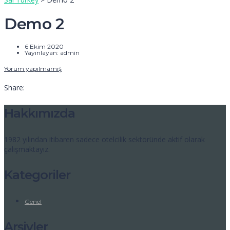
Demo 2
6 Ekim 2020
Yayınlayan:
admin
Yorum yapılmamış
Share:
Hakkımızda
1982 yılından itibaren sadece otelcilik sektöründe aktif olarak
çalışmaktayız.
Kategoriler
Genel
Arşivler