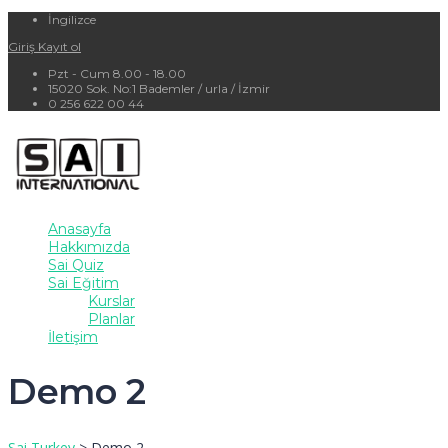
İngilizce
Giriş
Kayıt ol
Pzt - Cum 8.00 - 18.00
15020 Sok. No:1 Bademler / urla / İzmir
0 256 622 00 44
Anasayfa
Hakkımızda
Sai Quiz
Sai Eğitim
Kurslar
Planlar
İletişim
Demo 2
Sai Turkey
>
Demo 2